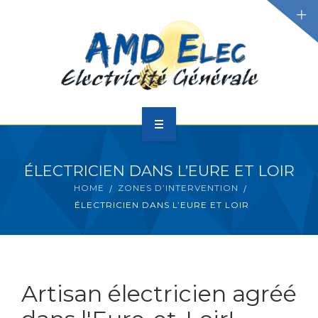
SERVICES
SOLUTIONS
DEMANDER VOTRE
DEVIS
ACCUEIL
ÉLECTRICIEN DANS L’EURE ET LOIR
A PROPOS
HOME
ZONES D’INTERVENTION
ÉLECTRICIEN DANS L’EURE ET LOIR
SERVICES
SOLUTIONS
Artisan électricien agréé
DEMANDER VOTRE DEVIS