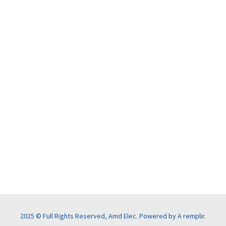
2025 © Full Rights Reserved, Amd Elec. Powered by
A remplir
.