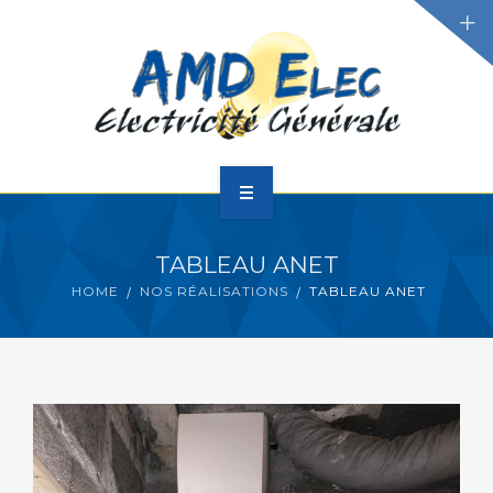
SERVICES
SOLUTIONS
DEMANDER VOTRE
DEVIS
ACCUEIL
TABLEAU ANET
A PROPOS
HOME
NOS RÉALISATIONS
TABLEAU ANET
SERVICES
SOLUTIONS
DEMANDER VOTRE DEVIS